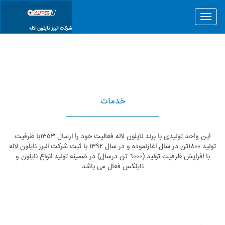
Toggle
navigation
شرکت البرز نایلون لاله
خدمات
اين واحد توليدى با برند نايلون لاله فعاليت خود را ازسال ١٣٥٣با ظرفيت
توليد ١٨٠٠تن در سال اغازنموده و در سال ١٣٩٢ با ثبت شركت البرز نايلون لاله
با افزايش ظرفيت توليد (٦٠٠٠ تن درسال) در ضمينه توليد انواع نايلون و
نايلكس فعال مى باشد