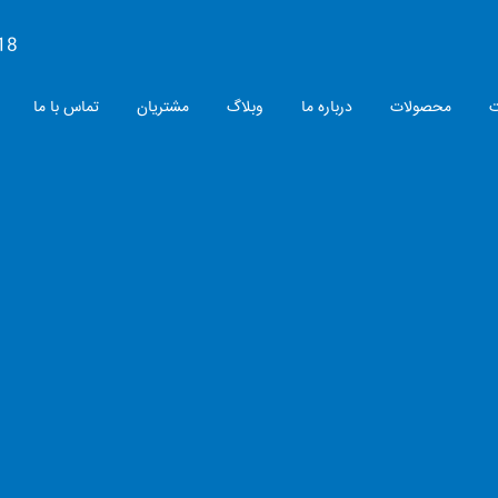
18
ت
محصولات
درباره ما
وبلاگ
مشتریان
تماس با ما
بایگانی
لبرز نایلون لاله
توسط: مدیر وبسایت
0
ولید کننده انواع نایلون و نایلکس با ظرفیت شش هزار تن در �