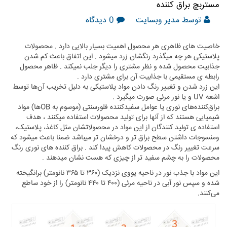
مستربچ براق كننده
توسط مدیر وبسایت
0 دیدگاه
خاصیت های ظاهری هر محصول اهمیت بسیار بالایی دارد . محصولات
پلاستیکی هر چه میگذرد رنگشان زرد میشود . این اتفاق باعث کم شدن
جذابیت محصول شده و نظر مشتری را دیگر جلب نمیکند . ظاهر محصول
رابطه ی مستقیمی با جذابیت آن برای مشتری دارد .
این زرد شدن و تغییر رنگ دادن مواد پلاستیکی به دلیل تخریب آن‌ها توسط
اشعه UV و یا نور مرئی صورت میگیرد .
براق‌کننده‌های نوری یا عوامل سفیدکننده فلورسنتی (موسوم به OBها) مواد
شیمیایی هستند که از آنها برای تولید محصولات استفاده میکنند ، هدف
استفاده ی تولید کنندگان از این مواد در محصولاتشان مثل کاغذ، پلاستیک،
ومنسوجات داشتن سطح براق تر و درخشان تر میباشد ضمنا باعث میشود که
سرعت تغییر رنگ در محصولات کاهش پیدا کند . براق کننده های نوری رنگ
محصولات را به چشم سفید تر از چیزی که هست نشان میدهند .
این مواد با جذب نور در ناحیه یووی نزدیک (۳۶۰ تا ۳۶۵ نانومتر) برانگیخته
شده و سپس نور آبی در ناحیه مرئی (۴۰۰ تا ۴۴۰ نانومتر) را از خود ساطع
می‌کنند.