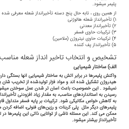
پلیمر میشود.
از همین روی ، تابه حال پنج دسته تأخیرانداز شعله معرفی شده 
۱) تأخیرانداز شعله هالوژنی
۲) تأخیرانداز معدنی
۳) ترکیبات حاوی فسفر
۴) ترکیبات حاوی نیتروژن (ملامین)
۵) تأخیرانداز پف کننده
تشخیص و انتخاب تاخیر انداز شعله مناسب
الف) ساختار شیمیایی
واکنش پلیمرها در برابر آتش به ساختار شیمیایی آنها بستگی دارد . 
هیدروژن تشکیل شده اند و مواد فرّار تولیدشده از تخریب
شان ب
نمیشود . این خصوصیت باعث آسان تر شدن عمل سوختن میشود . ب
رسیدن به استانداردهای مناسب، به مقدار زیاد افزودنی تأخیران
به کاهش خواص مکانیکی شود. ترکیبات بر پایه فسفر متداول قابل
پلیمرهای دیگر مثل پلی کربنات و رزین‌های فنولی، اضافه کردن مق
ممکن می
کند. این مسئله ناشی از توانایی ذاتی این پلیمرها در
تأخیرانداز بیشتر میشود.