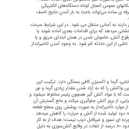
کانهای عمومی اتصال کوتاه دستگاه‌های الکتریکی
 ی ساده می‌تواند باعثِ به بار آمدنِ نتایج تاسف
ر دارند به آسانی منتقل می شود. در این شرایط سرعت
انی میدهد که برای اقدامات بعدی آماده شوند یا
ز وقوع آتش، خاموش شدن در همان ابتدای حریق و یا
ی از این حادثه کم شود. به وجود آمدن تاخیرانداز
نی، گرما و اکسیژن کافی بستگی دارد. ترکیب این
واکنش را که به آزاد شدن مقدار زیادی گرما و نور
است که با مواد آتش گیر همچون پلیمر مخلوط میشود و
ایی، از بروز آتش جلوگیری میکند و مانع گسترش آن
ز موارد تأخیرانداز به صورت پوشش روی سطح قطعه
له دود تولید شده از آتش و حرارت را کاهش میدهد .
آورده ای نسوز و غیرقابل ذوب نیست؛ هدف از به کار
گیری تاخیر انداز شعله کم کردن خطرات آتش سوزی میباشد . حدود ۸۰ درصد از تلفات در وقایع آتش‌سوزی به دلیل