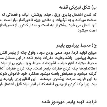
ب) شکل فیزیکی قطعه
کم شدن
اشتعال
پذیری ورق
، فیلم، پوشش، الیاف و قطعاتی که ل
سخت میباشد و به ترکیبات و مقادیر ویژه تاخیرانداز نیاز است
آنها اعمال می
شود بیشتر از لبه است و مقدار کمتری از تاخیراندا
است میشود.
ج) محیط پیرامون پلیمر
میزان
تولید گرما، دود، سمی بودن دود ، وقوع چکه از پلیمر آتش 
محیط پیرامون باشد.رعایت مقررات وضع شده در این مسائل مستل
محیط میتواند اتاق خواب، آشپزخانه، حیاط و یا انباری پر از مواد 
استانداردها چکه کردن قطرات پلیمر است. چکه کردن قطرات آتش 
گرفته میشود و همینطور باعث میشود عملکرد خود خاموش شوندگی
به این فرآیند سرعت بیشتری میدهند . این اتفاق برای پلیمرهایی
بود. زیرا چکه کردن از چنین قطعه که در انبار مواد قابل اشتعال 
فرآیند تهیه پلیمر دیرسوز شده