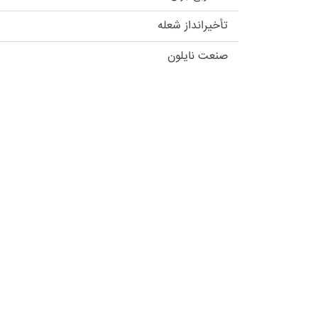
تأخیرانداز شعله
صنعت نایلون