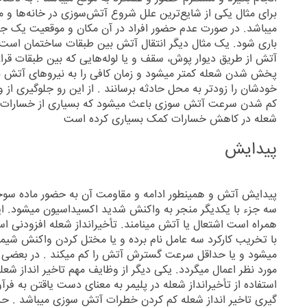
برای مثال یکی از شایع‌ترین علل شروع آتش‌سوزی در خانه‌ها و م
میباشد. در صورت عدم حضور افراد در آن مکان و موقعیت یک جرقه
باری شود. یک مثال دیگر انتقال آتش بین طبقات ساختمان است.
آتش از طریق دیوار پوش، سقف و یا لوله‌هایی که بین طبقات قرا
پخش شدن شعله کمتر میشود و زمان کافی را به نیروهای آتش نش
خودشان را زودتر به محل حادثه برسانند . از این رو جلوگیری ا
کم شدن سرعت آتش سوزی باعث میشود که بسیاری از خسارات ناش
شعله در کاهش خسارات کمک بسیاری کرده است
پیدایش
پیدایش آتش و همینطور ادامه و مقاومت آن به حضور ماده سوخت
سه جزء با یکدیگر منجر به واکنش شدید اکسیداسیون میشود. این 
همراه است اشتعال یا آتش مینامند. تأخیرانداز شعله افزودنی 
با تخریب کارکرد سه عامل نام برده و یا مختل کردن واکنش شیمی
میشود و یا حداقل سرعت گسترش آتش را کم میکند . در بعضی ا
مورد نظر اعمال میگردد. یکی دیگر از وظایف مهم تاخیر انداز شع
استفاده از تأخیرانداز شعله در پلیمر به معنای دست یاقتن به فر