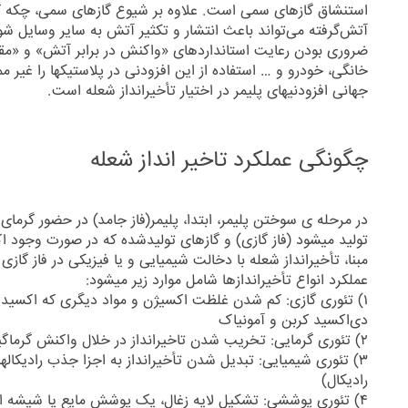
استنشاق گازهای سمی است. علاوه بر شیوع گازهای سمی، چکه کر
آتش‌گرفته می‌تواند باعث انتشار و تکثیر آتش به سایر وسایل شو
ضروری بودن رعایت استانداردهای «واکنش در برابر آتش» و «مقاو
خانگی، خودرو و … استفاده از این افزودنی در پلاستیکها را غیر 
جهانی افزودنیهای پلیمر در اختیار تأخیرانداز شعله است.
چگونگی عملکرد تاخیر انداز شعله
در مرحله ی سوختن پلیمر، ابتدا، پلیمر(فاز جامد) در حضور گرمای 
تولید میشود (فاز گازی) و گازهای تولیدشده که در صورت وجود ا
مبنا، تأخیرانداز شعله با دخالت شیمیایی و یا فیزیکی در فاز گاز
عملکرد انواع تأخیراندازها شامل موارد زیر میشود:
۱) تئوری گازی: کم شدن غلظت اکسیژن و مواد دیگری که اکسید 
دی‌اکسید کربن و آمونیاک
۲) تئوری گرمایی: تخریب شدن تاخیرانداز در خلال واکنش گرماگیر و خنکسازی محیط درگیر آتش
۳) تئوری شیمیایی: تبدیل شدن تأخیرانداز به اجزا جذب رادیکاله
رادیکال)
۴) تئوری پوششی: تشکیل لایه زغال، یک پوشش مایع یا شیشه 